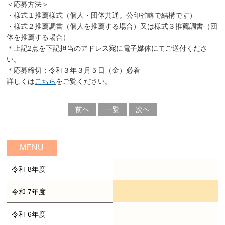
＜応募方法＞
・様式１推薦様式（個人・団体共通。公印省略で結構です）
・様式２推薦調書（個人を推薦する場合）又は様式３推薦調書（団
体を推薦する場合）
＊上記2点を下記担当のアドレス宛に電子媒体にてご送付くださ
い。
＊応募締切：令和３年３月５日（金）必着
詳しくは
こちら
をご覧ください。
前へ
一覧
次へ
MENU
令和 8年度
令和 7年度
令和 6年度