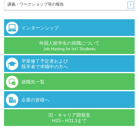
講義・ワークショップ等の報告
インターンシップ
外国人留学生の就職について
Job Hunting for Int’l Students
卒業修了予定者および
既卒者で求職中の方へ
就職先一覧
企業の皆様へ
旧・キャリア開発室
H23～H31.3まで