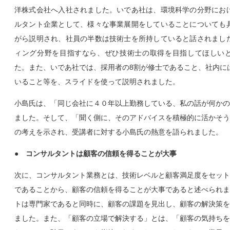
洋株式会社へ入社されました。いであ社は、環境科学の分野にお
ルタント企業として、様々な事業展開をしていることについても
がら説明され、社員の半数は技術士を所持していると話されまし
ィング分野を目指すなら、ぜひ技術士の取得を目指してほしい
た。また、いであ社では、採用者の8割が修士であること、社内に
いること等を、スライドを使って説明されました。
小島氏は、「同じ会社に４０年以上勤務している、私の話が何かの
ました。そして、「聞く側に、そのアドバイスを積極的に活かそう
の考えを示され、受講者に対する小島氏の熱意を語られました。
● コンサルタントは顧客の信頼を得ることが大事
次に、コンサルタント業務とは、技術レベルと顧客満足度をセット
であることから、顧客の信頼を得ることが大事であると述べられま
トは専門家であると同時に、顧客の課題を見出し、顧客の解決策を
ました。また、「顧客の立場で解決する」とは、「顧客の気持ちを