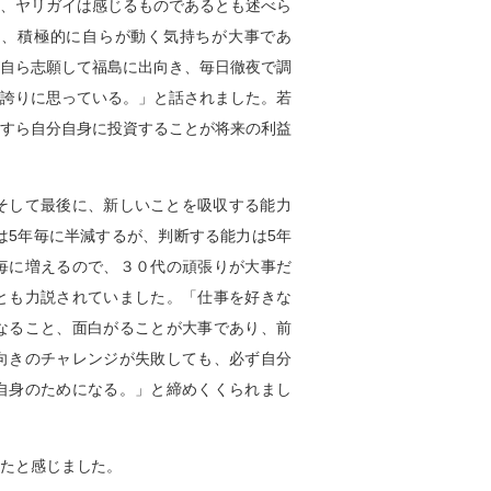
、ヤリガイは感じるものであるとも述べら
と、積極的に自らが動く気持ちが大事であ
自ら志願して福島に出向き、毎日徹夜で調
誇りに思っている。」と話されました。若
すら自分自身に投資することが将来の利益
そして最後に、新しいことを吸収する能力
は5年毎に半減するが、判断する能力は5年
毎に増えるので、３０代の頑張りが大事だ
とも力説されていました。「仕事を好きな
なること、面白がることが大事であり、前
向きのチャレンジが失敗しても、必ず自分
自身のためになる。」と締めくくられまし
たと感じました。