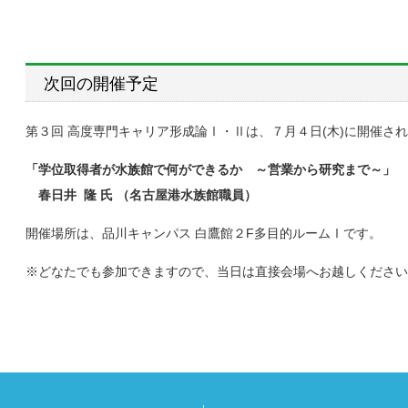
次回の開催予定
第３回 高度専門キャリア形成論Ⅰ・Ⅱは、７月４日(木)に開催さ
「学位取得者が水族館で何ができるか ～営業から研究まで～」
春日井 隆 氏 （名古屋港水族館職員）
開催場所は、品川キャンパス 白鷹館２F多目的ルームⅠです。
※どなたでも参加できますので、当日は直接会場へお越しください