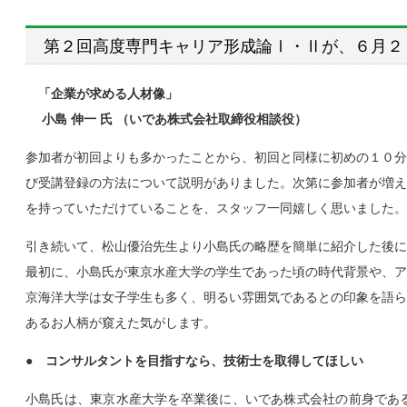
第２回高度専門キャリア形成論Ⅰ・Ⅱが、６月２
「企業が求める人材像」
小島 伸一 氏 （いであ株式会社取締役相談役）
参加者が初回よりも多かったことから、初回と同様に初めの１０分
び受講登録の方法について説明がありました。次第に参加者が増え
を持っていただけていることを、スタッフ一同嬉しく思いました。
引き続いて、松山優治先生より小島氏の略歴を簡単に紹介した後に
最初に、小島氏が東京水産大学の学生であった頃の時代背景や、ア
京海洋大学は女子学生も多く、明るい雰囲気であるとの印象を語ら
あるお人柄が窺えた気がします。
● コンサルタントを目指すなら、技術士を取得してほしい
小島氏は、東京水産大学を卒業後に、いであ株式会社の前身であ