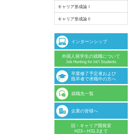
キャリア形成論Ⅰ
キャリア形成論Ⅱ
インターンシップ
外国人留学生の就職について
Job Hunting for Int’l Students
卒業修了予定者および
既卒者で求職中の方へ
就職先一覧
企業の皆様へ
旧・キャリア開発室
H23～H31.3まで