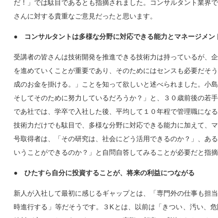
だ！」では駄目であるとも指摘されました。コンサルタント業界で
さんに対する貴重なご意見だったと思います。
● コンサルタントは多様な分野に対応できる能力とマネージメン
受講者の皆さんは技術開発を推進できる技術力は持っているが、企
を進めていくことが重要であり、そのためにはセンスも必要だそう
成のお金を掛ける。」ことを知って欲しいと述べられました。小島
そしてそのために努力しているだろうか？」と、３０歳前後の若手
であ社では、学卒で入社した後、平均して１０年程で管理職になる
技術力だけでも駄目で、多様な分野に対応できる能力に加えて、マ
号取得者は、「その研究は、社会にどう活用できるのか？」、ある
いうことができるのか？」と自問自答してみることが必要だと指摘
● ひたすら自分に投資することが、将来の利益につながる
新人が入社して最初に感じるギャップとは、「専門外の仕事も担当
時進行する」等だそうです。３Kとは、以前は「きつい、汚い、危