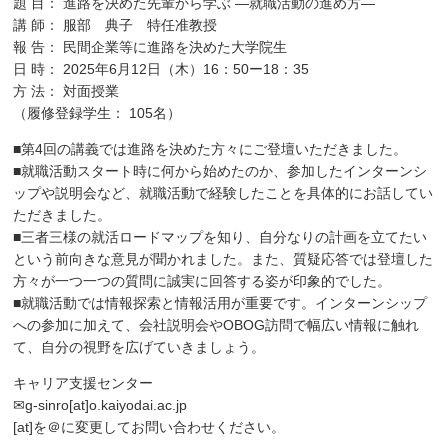
題 目： 進路を決めた先輩から学ぶ ―就職活動の進め方―
講 師： 服部 典子 特任准教授
報 告： 民間企業等に進路を決めた大学院生
日 時： 2025年6月12日（木）16：50ー18：35
方 法： 対面授業
（履修登録学生： 105名）
■第4回の講義では進路を決めた方々にご登壇いただきました。
■就職活動スタート時に何から始めたのか、参加したインターンシ
ップや説明会など、就職活動で経験したことを具体的にお話してい
ただきました。
■三者三様の就活ロードマップを知り、自分なりの計画を立てたい
という前向きな意見が聞かれました。また、質疑応答では登壇した
方々が一つ一つの質問に誠実に回答する姿が印象的でした。
■就職活動では情報探索と情報活用が重要です。インターンシップ
への参加に加えて、会社説明会やOBOG訪問で幅広い情報に触れ
て、自分の視野を広げていきましょう。
キャリア支援センター
✉g-sinro[at]o.kaiyodai.ac.jp
[at]を＠に変更してお問い合わせください。