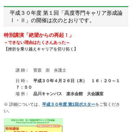
平成３０年度 第１回「高度専門キャリア形成論
Ⅰ・Ⅱ」の開催は次のとおりです。
特別講演「絶望からの再起！」
～できない理由はたくさんあった～
【挫折を乗り越えキャリアを切り拓く】
講 師： 菅原 崇 弁護士
日 時：
平成３０年４月２６日（木） １６：２０～１
７：５０
場 所：
品川キャンパス 楽水会館 大会議室
※ 詳細については、
平成３０年度 第1回ポスター
をご覧くださ
い。