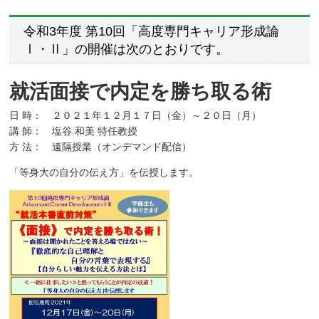
令和3年度 第10回「高度専門キャリア形成論
Ⅰ・Ⅱ」の開催は次のとおりです。
就活面接で内定を勝ち取る術
日 時： ２０２１年１２月１７日（金）～２０日（月）
講 師： 塩谷 和美 特任教授
方 法： 遠隔授業（オンデマンド配信）
「等身大の自分の伝え方」を伝授します。