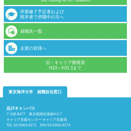
Job Hunting for Int’l Students
卒業修了予定者および
既卒者で求職中の方へ
就職先一覧
企業の皆様へ
旧・キャリア開発室
H23～H31.3まで
東京海洋大学 就職担当窓口
品川キャンパス
〒108-8477 東京都港区港南4-5-7
キャリア支援センター キャリア支援係
TEL 03-5463-4271 FAX 03-5463-4274