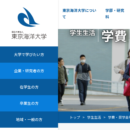
東京海洋大学につい
学部・研究
て
科
学費
学生生活
大学で学びたい方
企業・研究者の方
在学生の方
卒業生の方
トップ
学生生活
学費・奨学金
地域・一般の方