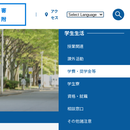
寄
アク
セス
附
学生生活
授業関連
課外活動
学費・奨学金等
学生寮
資格・就職
相談窓口
その他諸注意