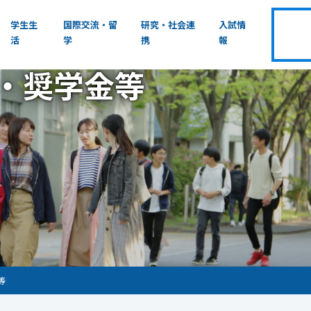
学生生
国際交流・留
研究・社会連
入試情
活
学
携
報
・奨学金等
等