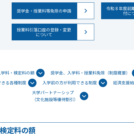
令和 8 年度
奨学金・授業料等免除の申請
付に
授業料引落口座の登録・変更
について
入学料・検定料の額
奨学金、入学料・授業料免除（制度概要）
できる各種制度
入学前の方が利用できる制度
経済支援
大学パートナーシップ
（文化施設等優待割引）
検定料の額