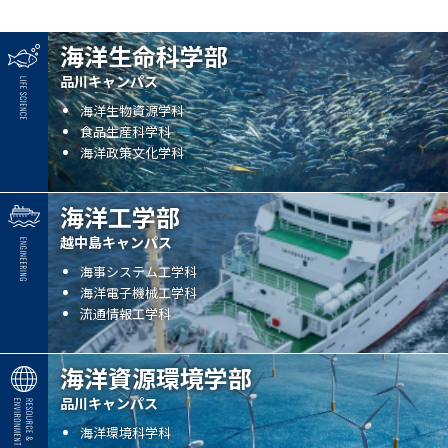
海洋生命科学部
品川キャンパス
海洋生物資源学科
食品生産科学科
海洋政策文化学科
海洋工学部
越中島キャンパス
海事システム工学科
海洋電子機械工学科
流通情報工学科
海洋資源環境学部
品川キャンパス
海洋環境科学科