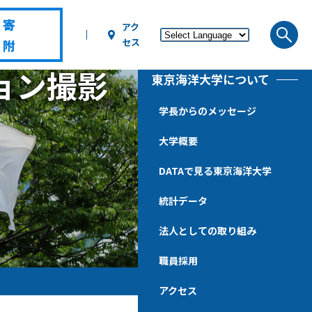
寄
アク
セス
附
ョン撮影
東京海洋大学について
学長からのメッセージ
大学概要
DATAで見る東京海洋大学
統計データ
法人としての取り組み
職員採用
アクセス