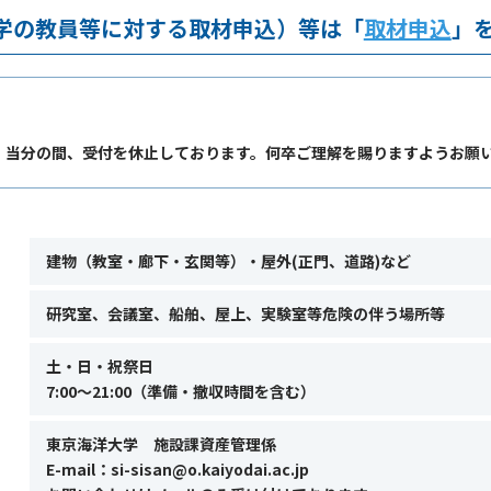
本学の教員等に対する取材申込）等は「
取材申込
」
、当分の間、受付を休止しております。何卒ご理解を賜りますようお願
建物（教室・廊下・玄関等）・屋外(正門、道路)など
研究室、会議室、船舶、屋上、実験室等危険の伴う場所等
土・日・祝祭日
7:00～21:00（準備・撤収時間を含む）
東京海洋大学 施設課資産管理係
E-mail：si-sisan@o.kaiyodai.ac.jp