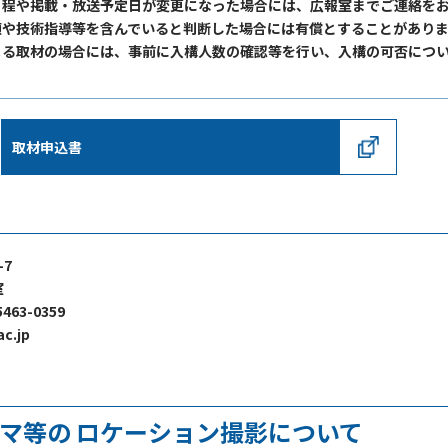
日程や掲載・放送予定日が変更になった場合には、広報室までご連絡を
頼や技術指導等を含んでいると判断した場合には有償とすることがあり
よる取材の場合には、事前に入構人数の確認等を行い、入構の可否につ
取材申込書
5-7
室
463-0359
c.jp
マ等の ロケーション撮影について