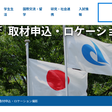
学生生
国際交流・留
研究・社会連
入試情
活
学
携
報
取材申込・ロケーシ
て
取材申込・ロケーション撮影