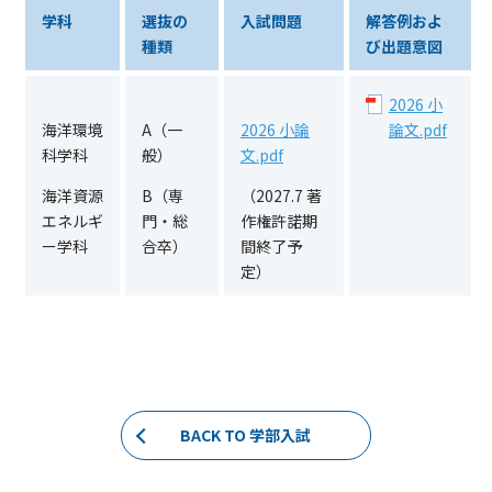
学科
選抜の
入試問題
解答例およ
種類
び出題意図
2026 小
海洋環境
A（一
2026 小論
論文.pdf
科学科
般）
文.pdf
海洋資源
B（専
（2027.7 著
エネルギ
門・総
作権許諾期
ー学科
合卒）
間終了予
定）
BACK TO 学部入試