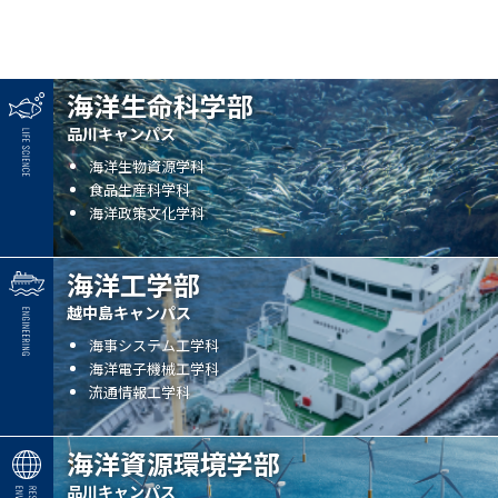
海洋生命科学部
品川キャンパス
海洋生物資源学科
食品生産科学科
海洋政策文化学科
海洋工学部
越中島キャンパス
海事システム工学科
海洋電子機械工学科
流通情報工学科
海洋資源環境学部
品川キャンパス