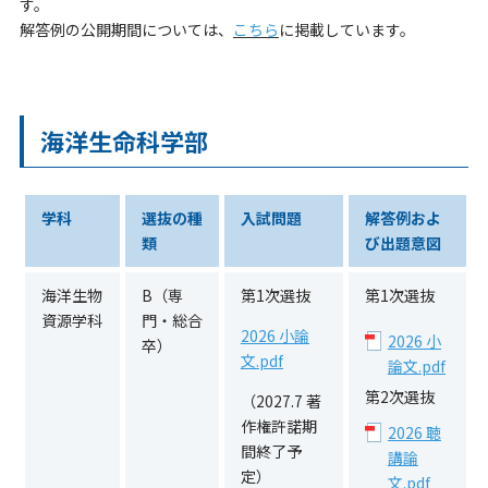
す。
解答例の公開期間については、
こちら
に掲載しています。
海洋生命科学部
学科
選抜の種
入試問題
解答例およ
類
び出題意図
海洋生物
B（専
第1次選抜
第1次選抜
資源学科
門・総合
2026 小論
2026 小
卒）
文.pdf
論文.pdf
第2次選抜
（2027.7 著
作権許諾期
2026 聴
間終了予
講論
定）
文.pdf