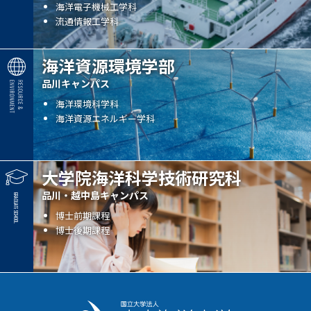
海洋電子機械工学科
流通情報工学科
海洋資源環境学部
品川キャンパス
海洋環境科学科
海洋資源エネルギー学科
大学院海洋科学技術研究科
品川・越中島キャンパス
博士前期課程
博士後期課程