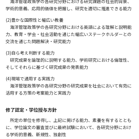
海洋管理政策学の各研究分野における研究課題の社会的背景、
学術的意義、応⽤的価値を把握し、研究を適切に推進できる能⼒
(2)豊かな国際性と幅広い教養
海洋管理政策学の各研究分野における英語による理解と説明能
⼒、教育・学会・社会活動を通じた幅広いステークホルダーとの
交流を通じた問題解決・研究能⼒
(3)⾃ら考え判断する能⼒
研究成果を論理的に説明する能⼒、学術研究における倫理性、
そしてそれらに基づく研究成果の発表能⼒
(4)現場で通⽤する実践⼒
海洋管理政策学の各研究分野の研究成果を社会において有効に
活⽤する⽅策の考案能⼒と実践⼒
修了認定・学位授与⽅針
所定の単位を修得し、上記に掲げる能⼒、素養を有するととも
に、学位論⽂の審査並びに最終試験において、各研究分野におけ
る学術的意義、新規性、独創性