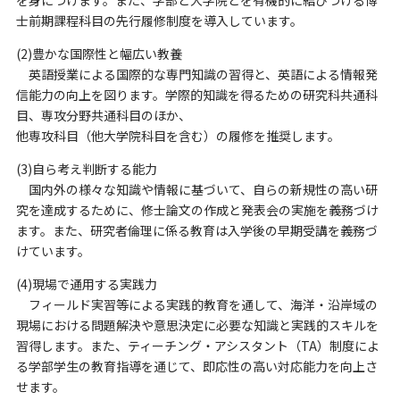
を⾝につけます。また、学部と⼤学院とを有機的に結びつける博
⼠前期課程科⽬の先⾏履修制度を導⼊しています。
(2)豊かな国際性と幅広い教養
英語授業による国際的な専⾨知識の習得と、英語による情報発
信能⼒の向上を図ります。学際的知識を得るための研究科共通科
⽬、専攻分野共通科⽬のほか、
他専攻科⽬（他⼤学院科⽬を含む）の履修を推奨します。
(3)⾃ら考え判断する能⼒
国内外の様々な知識や情報に基づいて、⾃らの新規性の⾼い研
究を達成するために、修⼠論⽂の作成と発表会の実施を義務づけ
ます。また、研究者倫理に係る教育は⼊学後の早期受講を義務づ
けています。
(4)現場で通⽤する実践⼒
フィールド実習等による実践的教育を通して、海洋・沿岸域の
現場における問題解決や意思決定に必要な知識と実践的スキルを
習得します。また、ティーチング・アシスタント（TA）制度によ
る学部学⽣の教育指導を通じて、即応性の⾼い対応能⼒を向上さ
せます。