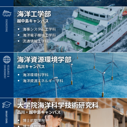
海洋工学部
越中島キャンパス
海事システム工学科
海洋電子機械工学科
流通情報工学科
海洋資源環境学部
品川キャンパス
海洋環境科学科
海洋資源エネルギー学科
大学院海洋科学技術研究科
品川・越中島キャンパス
博士前期課程
博士後期課程