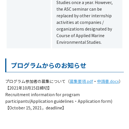
Studies once a year. However,
the ASC seminar can be
replaced by other internship
activities at companies /
organizations designated by
Course of Applied Marine
Environmental Studies.
プログラムからのお知らせ
プログラム参加者の募集について（
募集要項.pdf
・
申請書.docx
）
【2021年10月15日締切】
Recruitment information for program
participants(Application guidelines・Application form)
【October 15, 2021，deadline】