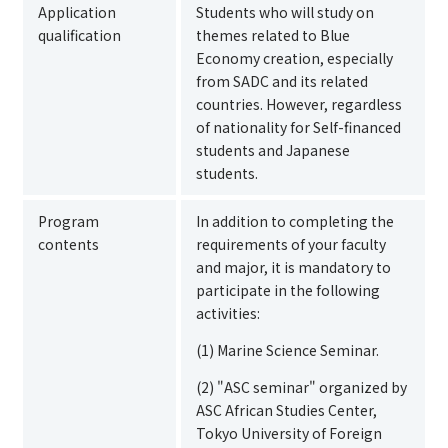
Application
Students who will study on
qualification
themes related to Blue
Economy creation, especially
from SADC and its related
countries. However, regardless
of nationality for Self-financed
students and Japanese
students.
Program
In addition to completing the
contents
requirements of your faculty
and major, it is mandatory to
participate in the following
activities:
(1) Marine Science Seminar.
(2) "ASC seminar" organized by
ASC African Studies Center,
Tokyo University of Foreign