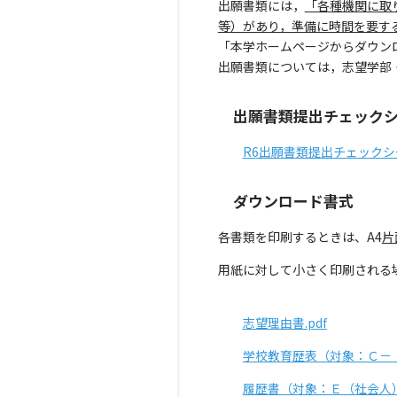
出願書類には，
「各種機関に取
等）があり，準備に時間を要す
「本学ホームページからダウン
出願書類については，志望学部
出願書類提出チェックシ
R6出願書類提出チェックシー
ダウンロード書式
各書類を印刷するときは、A4
片
用紙に対して小さく印刷される
志望理由書.pdf
学校教育歴表（対象：Ｃ－Ⅰ
履歴書（対象：Ｅ（社会人））