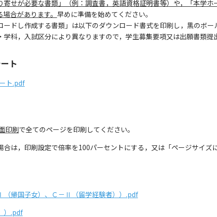
り寄せが必要な書類」（例：調査書，英語資格証明書等）や，「本学ホ
る場合があります。
早めに準備を始めてください。
ロードし作成する書類」は以下のダウンロード書式を印刷し，黒のボー
・学科，入試区分により異なりますので，学生募集要項又は出願書類提
ート
ト.pdf
面印刷
で全てのページを印刷してください。
場合は，印刷設定で倍率を100パーセントにする，又は「ページサイズ
（帰国子女）、Ｃ－Ⅱ（留学経験者））.pdf
.pdf