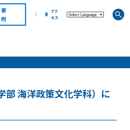
寄
アク
セス
附
学部 海洋政策文化学科）に