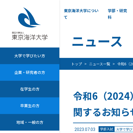
東京海洋大学につい
学部・研究
て
科
ニュース
大学で学びたい方
トップ
ニュース一覧
令和6（
企業・研究者の方
在学生の方
令和6（20
卒業生の方
関するお知ら
地域・一般の方
学部入試
大学で学び
2023.07.03