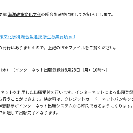
科学部
海洋政策文化学科
の総合型選抜に関してお知らせします。
政策文化学科 総合型選抜 学生募集要項.pdf
行はありませんので，上記のPDFファイルをご覧ください。
（木）（インターネット出願登録は8月28日（月）10時～）
ーネットを利用した出願受付を行います。インターネットによる出願登
ら行うことができます。検定料は，クレジットカード，ネットバンキン
学志願票がインターネット出願システムから印刷できるようになります
で郵送して出願完了となります。