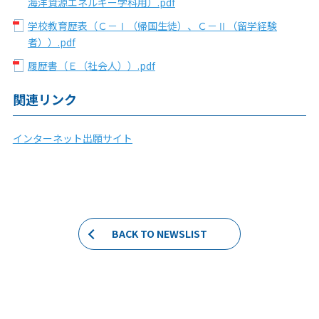
海洋資源エネルギー学科用）.pdf
学校教育歴表（Ｃ－Ⅰ（帰国生徒）、Ｃ－Ⅱ（留学経験
者））.pdf
履歴書（Ｅ（社会人））.pdf
関連リンク
インターネット出願サイト
BACK TO NEWSLIST