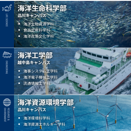
海洋生命科学部
品川キャンパス
海洋生物資源学科
食品生産科学科
海洋政策文化学科
海洋工学部
越中島キャンパス
海事システム工学科
海洋電子機械工学科
流通情報工学科
海洋資源環境学部
品川キャンパス
海洋環境科学科
海洋資源エネルギー学科