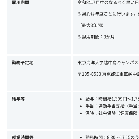
雇用期間
令和
8
年
7
月中のなるべく早い日
※契約は年度ごとに行います。
（最大
3
年間）
※試用期間：
3
か月
勤務予定地
東京海洋大学越中島キャンパス
〒135-8533 東京都江東区越中島
給与等
給与：時間給
1,399
円～
1,7
手当：通勤手当支給（手当
保険：社会保険（健康保険
就業時間等
勤務時間：
8:30
～
17:15
の