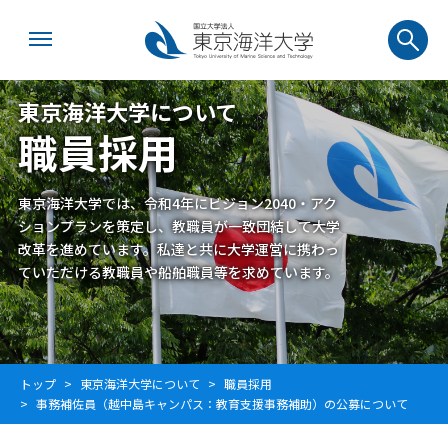
東京海洋大学について
職員採用
東京海洋大学では、令和4年にビジョン2040・アク
ションプランを策定し、教職員が一致団結して大学
改革を進めています。私達と共に大学運営に携わっ
ていただける教職員や船舶職員等を求めています。
トップ
東京海洋大学について
職員採用
事務補佐員（越中島キャンパス：教育支援事務補助）の公募について