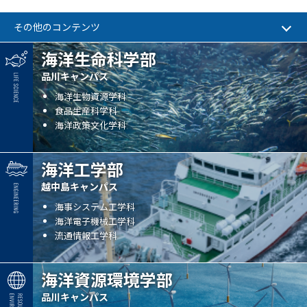
その他のコンテンツ
海洋生命科学部
品川キャンパス
海洋生物資源学科
食品生産科学科
海洋政策文化学科
海洋工学部
越中島キャンパス
海事システム工学科
海洋電子機械工学科
流通情報工学科
海洋資源環境学部
品川キャンパス