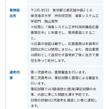
書類提
〒
135-8533
東京都江東区越中島
2-1-6
出先
東京海洋大学 学術研究院 海事システム工
学部門 陶山貢市
※封筒に「海事システム工学科技術職員応募
書類在中」と朱書きし、簡易書留とするこ
と。
※応募の秘密は厳守し、応募書類は本選考の
目的以外には使用しません。また、提出書類
は原則として返却せず選考終了後に当方で責
任を持って処分します。
選考内
第一次選考は、書類審査を行います。
容
第二次選考は、筆記試験と面接による審査を
行います。
筆記試験では
3
級海技士
(
航海
)
筆記試験の水
準、内容に準じた問題を課す予定です。
日程の詳細は
1
次選考を通過した者に通知し
ます。