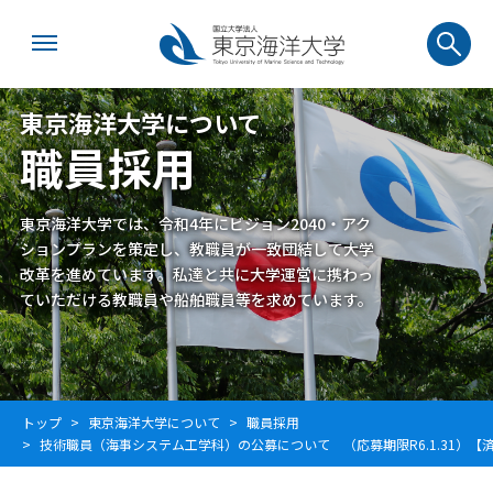
東京海洋大学について
職員採用
東京海洋大学では、令和4年にビジョン2040・アク
ションプランを策定し、教職員が一致団結して大学
改革を進めています。私達と共に大学運営に携わっ
ていただける教職員や船舶職員等を求めています。
トップ
東京海洋大学について
職員採用
技術職員（海事システム工学科）の公募について （応募期限R6.1.31）【