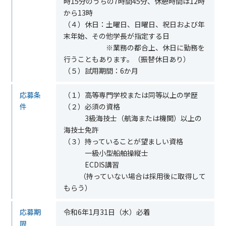
時
15
分のうちの
7
時間
45
分、休憩時間は
12
時
から
13
時
（４）休日：土曜日、日曜日、祝日および年
末年始、その他学長が指定する日
※業務の都合上、休日に勤務を
行うこともあります。（振替休日あり）
（５）試用期間：
6
か月
応募条
（１）高等専門学校または同等以上の学歴
件
（２）必須の資格
3級海技士（航海または機関）以上の
海技士免許
（３）持っていることが望ましい資格
一級小型船舶操縦士
ECDIS講習
（持っていない場合は採用後に取得して
もらう）
応募期
令和
6
年
1
月
31
日（水）必着
限