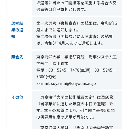
※選考に当たって面接等を実施する場合の交
通費等は自己負担とします。
選考結
第一次選考（書類審査）の結果は、令和
6
年
2
果の通
月末までに通知します。
知
第二次選考（面接などによる審査）の結果
は、令和
6
年
4
月末までに通知します。
照会先
東京海洋大学 学術研究院 海事システム工
学部門 陶山貢市
電話：
03
－
5245
－
7478(
直通
)
03
－
5245
－
7300(
代表
)
E-mail: suyama@kaiyodai.ac.jp
その他
東京海洋大学の技術職員の定年は満
60
歳
（当該年齢に達した年度の末日で退職）で
す。本人の希望により、引き続き最長
5
年間
の再雇用制度の適用が可能です。
東京海洋大学は、「男女共同参画行動宣