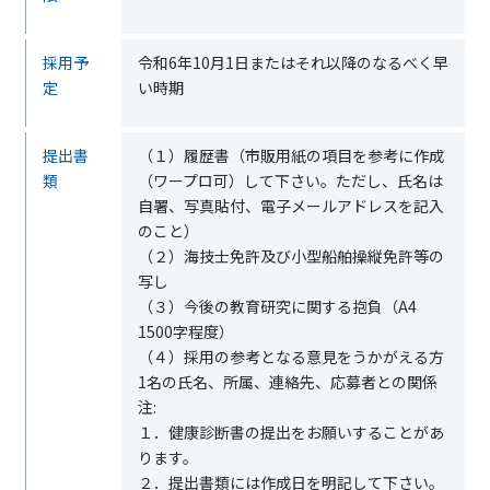
採用予
令和
6
年
10
月
1
日またはそれ以降のなるべく早
定
い時期
提出書
（１）履歴書（市販用紙の項目を参考に作成
類
（ワープロ可）して下さい。ただし、氏名は
自署、写真貼付、電子メールアドレスを記入
のこと）
（２）海技士免許及び小型船舶操縦免許等の
写し
（３）今後の教育研究に関する抱負（A4
1500字程度）
（４）採用の参考となる意見をうかがえる方
1名の氏名、所属、連絡先、応募者との関係
注:
１．健康診断書の提出をお願いすることがあ
ります。
２．提出書類には作成日を明記して下さい。