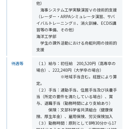
他）
海事システム工学実験演習Ⅴの技術的支援
（レーダー・
ARPA
シミュレータ演習、サバ
イバルトレーニングⅡ、消火訓練、
ECDIS
講
習等の準備、その他）
海洋工学部
学生の課外活動における舟艇利用の技術的
支援
待遇等
（１）給与：初任給
200,520
円（高専卒の
場合）、
222,240
円（大学卒の場合）
※地域手当含む。経歴により算
定。
（２）手当：通勤手当、住居手当及び扶養手
当（所定の要件を満たしている場合）、賞
与、退職手当（勤務時間により支給あり）
保険：文部科学省共済組合（健康保
険、厚生年金）、雇用保険、労災保険加入
（３）勤務時間：原則として
8
時
30
分から
17