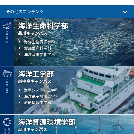
その他のコンテンツ
海洋生命科学部
品川キャンパス
海洋生物資源学科
食品生産科学科
海洋政策文化学科
海洋工学部
越中島キャンパス
海事システム工学科
海洋電子機械工学科
流通情報工学科
海洋資源環境学部
品川キャンパス