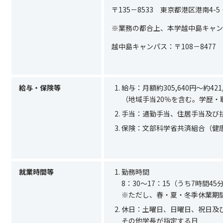
〒
135
－
8533
東京都港区港南
4-
5
※業務の都合上、本学越中島キャン
越中島キャンパス：〒
108
－
8477
給与・保険等
給与：月額約
305,640
円～約
421
（地域手当20％を含む。学歴
手当：通勤手当、住居手当及び
保険：文部科学省共済組合（健
就業時間等
勤務時間
8：30～17：15（うち7時間45
※ただし、春・夏・冬季休業期間の
休日：土曜日、日曜日、祝日及
その他学長が指定する日