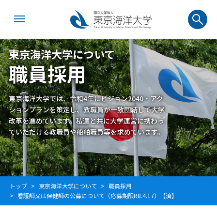
東京海洋大学について
職員採用
東京海洋大学では、令和4年にビジョン2040・アク
ションプランを策定し、教職員が一致団結して大学
改革を進めています。私達と共に大学運営に携わっ
ていただける教職員や船舶職員等を求めています。
トップ
東京海洋大学について
職員採用
看護師又は保健師の公募について（応募期限R8.4.17）【済】