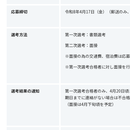
応募締切
令和8年4月17日（金）（郵送のみ
選考方法
第一次選考：書類選考
第二次選考：面接
※面接の為の交通費、宿泊費は応募
※第一次選考合格者に対し面接を行
選考結果の通知
第一次選考合格者のみ、
4
月
20
日頃
期日までに連絡がない場合は不合格
（面接は
4
月下旬頃を予定）