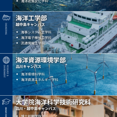
海洋政策文化学科
海洋工学部
越中島キャンパス
海事システム工学科
海洋電子機械工学科
流通情報工学科
海洋資源環境学部
品川キャンパス
海洋環境科学科
海洋資源エネルギー学科
大学院海洋科学技術研究科
品川・越中島キャンパス
博士前期課程