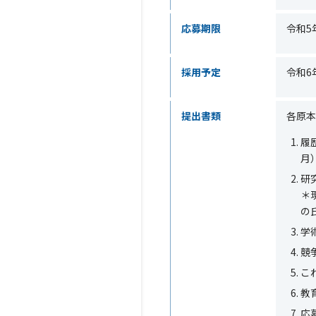
応募期限
令和5
採用予定
令和6
提出書類
各原本
履
月
研
＊
の
学
競
こ
教
応