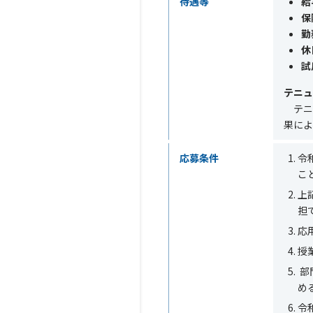
待遇等
給
保
勤
休
試
テニュ
テニ
果によ
応募条件
令
こ
上
担
応
授
部
め
令