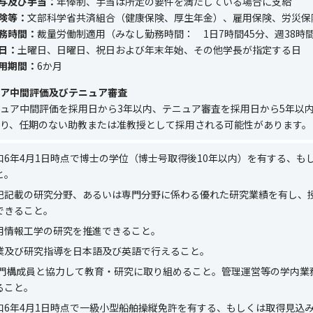
与及び手当：
年俸制、手当は所定の要件を満たしている場合に支給
険等：
文部科学省共済組合（健康保険、厚生年金）、雇用保険、労災保
務時間：
裁量労働制適用（みなし勤務時間：
1
日
7
時間
45
分、週
38
時
日：
土曜日、日曜日、祝日および年末年始、その他学長が指定する日
用期間：
6か月
ア中間評価及びテニュア審査
ュア中間評価を採用日から
3
年以内、テニュア審査を採用日から
5
年以
り、任期のない助教または准教授として採用される可能性があります。
和
6
年
4
月
1
日時点で博士の学位（博士号取得後
10
年以内）を有する、も
と。
記記載の研究分野、あるいは専門分野に係わる優れた研究業績を有し、
できること。
用情報工学の研究を推進できること。
業及び研究指導を日本語及び英語で行えること。
門構成員と協力して教育・研究に取り組めること。管理運営等の学内業
ること。
和
6
年
4
月
1
日時点で一級小型船舶操縦免許を有する、もしくは取得見込