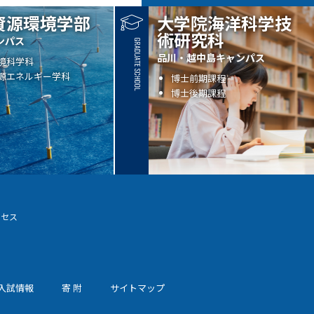
資源環境学部
大学院海洋科学技
術研究科
ンパス
品川・越中島キャンパス
境科学科
源エネルギー学科
博士前期課程
博士後期課程
クセス
入試情報
寄 附
サイトマップ