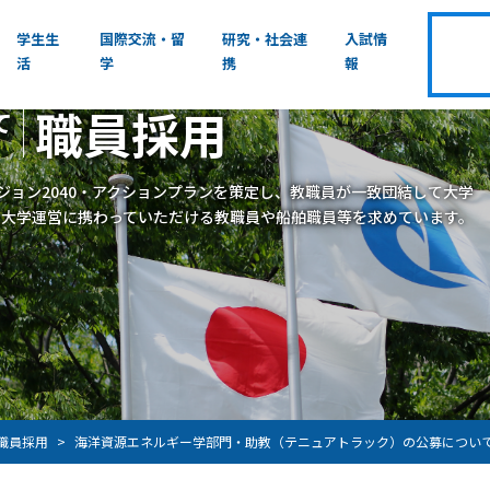
学生生
国際交流・留
研究・社会連
入試情
活
学
携
報
職員採用
て
ジョン2040・アクションプランを策定し、教職員が一致団結して大学
に大学運営に携わっていただける教職員や船舶職員等を求めています。
職員採用
海洋資源エネルギー学部門・助教（テニュアトラック）の公募について 応募