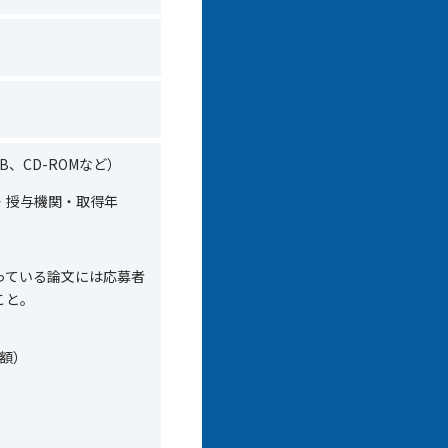
B
、
CD-ROM
など）
・授与機関・取得年
っている論文には応募者
こと。
額）