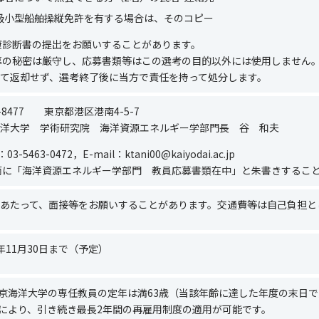
級小型船舶操縦免許を有する場合は、そのコピー
康診断書の提出をお願いすることがあります。
募の秘密は厳守し、応募書類等はこの選考の目的以外には使用しません
て返却せず、選考終了後に当方で責任を持って処分します。
8-8477 東京都港区港南4-5-7
洋大学 学術研究院 海洋資源エネルギー学部門長 谷 和夫
l：
03-5463-0472
，
E-mail
：
ktani00@kaiyodai.ac.jp
筒に「海洋資源エネルギー学部門 教員応募書類在中」と朱書きするこ
あたって、面接等をお願いすることがあります。交通費等は自己負担と
年
11
月
30
日まで（予定）
京海洋大学の専任教員の定年は満
63
歳（当該年齢に達した年度の末日で
により、引き続き最長
2
年間の再雇用制度の適用が可能です。