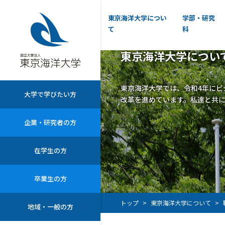
東京海洋大学につい
学部・研究
て
科
東京海洋大学につい
東京海洋大学では、令和4年にビ
大学で学びたい方
改革を進めています。私達と共
企業・研究者の方
在学生の方
卒業生の方
トップ
東京海洋大学について
地域・一般の方