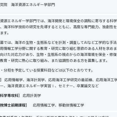
究院 海洋資源エネルギー学部門
資源エネルギー学部門では、海洋開発と環境保全の調和に寄与する科学
、海洋科学技術の研究を先導するとともに、高度な専門能力、独創性を
ます。
募では、海洋の生物・生態系などを計測・調査して
AI
など工学的な手法
用情報工学分野に関する教育・研究に取り組む意欲のある人材を求めま
向けた対応力があり、生物・生態系の視点からの海洋環境を保全・修復
教育・研究に熱心に取り組み、また協調性のある方を募集します。
・分担を予定している授業科目などは以下のとおりです。
］
応用情報学、海洋計測学、応用海洋工学研究の最前線、応用海洋工
ー、海洋資源エネルギー学実習Ⅰ、セミナー、卒業論文など
科学専攻科］
応用計測学
院博士前期課程］
応用情報工学、移動体情報工学