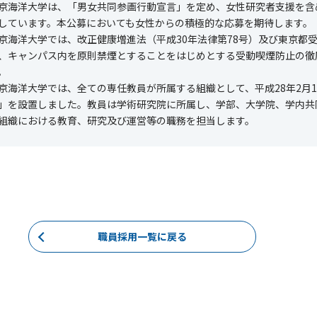
京海洋大学は、「男女共同参画行動宣言」を定め、女性研究者支援を含
しています。本公募においても女性からの積極的な応募を期待します。
京海洋大学では、改正健康増進法（平成
30
年法律第
78
号）及び東京都
、キャンパス内を原則禁煙とすることをはじめとする受動喫煙防止の徹
。
京海洋大学では、全ての専任教員が所属する組織として、平成
28
年
2
月
」を設置しました。教員は学術研究院に所属し、学部、大学院、学内共
組織における教育、研究及び運営等の職務を担当します。
職員採用一覧に戻る