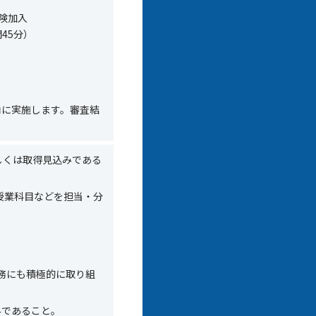
険加入
間
45
分）
内に実施します。審査結
しくは取得見込みである
授業科目などを担当・分
務にも積極的に取り組
みであること。