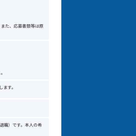
。また、応募書類等は原
と。
します。
退職）です。本人の希