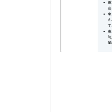
東
進
東
え
す
東
院
業