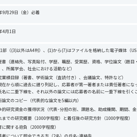
年9月29日（金）必着
年4月
1
日
1
部（
(3)
以外は
A4
判）、
(1)
から
(7)
はファイルを格納した電子媒体（
US
歴書（連絡先、写真貼付、学歴、職歴、受賞歴、資格、学位論文（題目
）、所属学会、社会における活動など）
究業績目録（著書、学術論文（査読付き）、会議論文、特許など）
現在から順に過去に遡り列記し、応募者が第一著者または責任著者にな
氏名に二重下線を、それ以外の論文には応募者の名前に一重下線を引く
術論文のコピー（代表的な論文を
5
編以内）
争的研究資金の獲得状況（代表･分担の別、課題名、助成機関、期間、金
れまでの研究概要（
1000
字程度）と着任後の研究方針（
1000
字程度）
育に関する抱負（
2000
字程度）
募者について照会できる方（
2
名）の氏名･連絡先