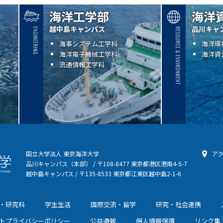
海洋工学部
海洋
越中島キャンパス
品川キャ
海事システム工学科
海洋環
海洋電子機械工学科
海洋資
流通情報工学科
国立大学法人 東京海洋大学
ア
品川キャンパス（本部） / 〒108-8477 東京都港区港南4-5-7
越中島キャンパス / 〒135-8533 東京都江東区越中島2-1-6
・研究科
学生生活
国際交流・留学
研究・社会連携
トプライバシーポリシー
公益通報
個人情報保護
リンク集