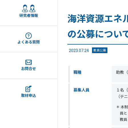
海洋資源エネ
研究者情報
の公募について 
よくある質問
教員公募
2023.07.24
お問合せ
職種
助教（
募集人員
１名（
取材申込
（テニ
＊ 本
員と
教員