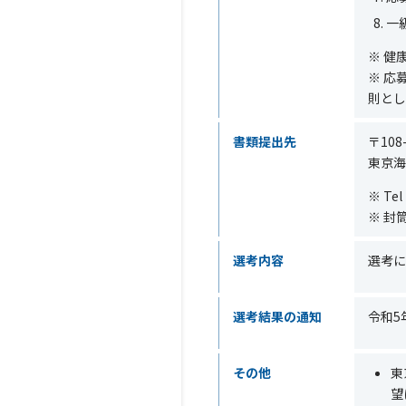
一
※
健
※
応
則とし
書類提出先
〒10
東京海
※ Te
※ 封
選考内容
選考に
選考結果の通知
令和
5
その他
東
望