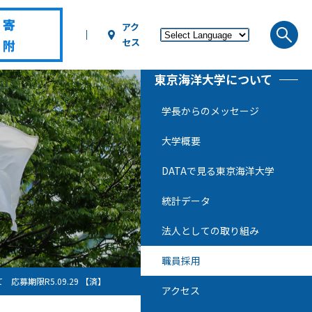
寄
アク
セス
附
東京海洋大学について
学長からのメッセージ
大学概要
DATAで見る東京海洋大学
統計データ
法人としての取り組み
職員採用
期限R5.09.29 【済】
アクセス