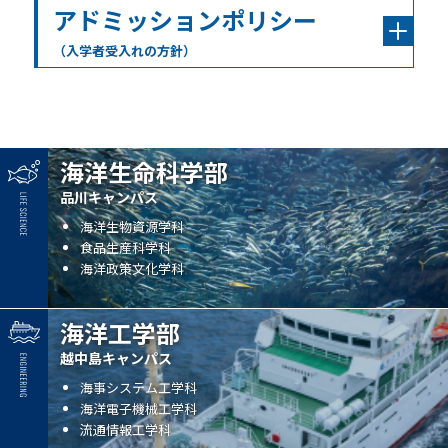
アドミッションポリシー
（入学者受入れの方針）
海洋生命科学部
品川キャンパス
海洋生物資源学科
食品生産科学科
海洋政策文化学科
海洋工学部
越中島キャンパス
海事システム工学科
海洋電子機械工学科
流通情報工学科