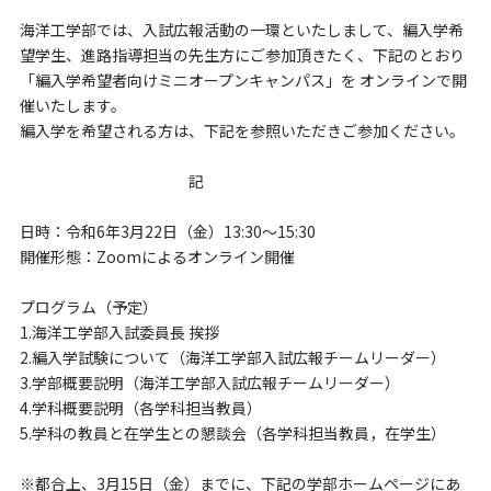
海洋工学部では、入試広報活動の一環といたしまして、編入学希
望学生、進路指導担当の先生方にご参加頂きたく、下記のとおり
「編入学希望者向けミニオープンキャンパス」を オンラインで開
催いたします。
編入学を希望される方は、下記を参照いただきご参加ください。
記
日時：令和
6
年
3
月
22
日（金）
13:30
～
15:30
開催形態：
Zoom
によるオンライン開催
プログラム（予定）
1.
海洋工学部入試委員長 挨拶
2.
編入学試験について（海洋工学部入試広報チームリーダー）
3.
学部概要説明（海洋工学部入試広報チームリーダー）
4.
学科概要説明（各学科担当教員）
5.
学科の教員と在学生との懇談会（各学科担当教員，在学生）
※都合上、
3
月
15
日（金）までに、下記の学部ホームページにあ