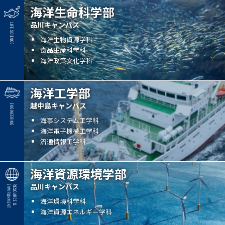
海洋生命科学部
品川キャンパス
海洋生物資源学科
食品生産科学科
海洋政策文化学科
海洋工学部
越中島キャンパス
海事システム工学科
海洋電子機械工学科
流通情報工学科
海洋資源環境学部
品川キャンパス
海洋環境科学科
海洋資源エネルギー学科